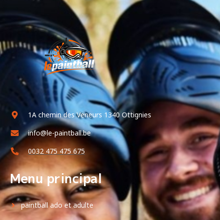
1A chemin des Veneurs 1340 Ottignies
info@le-paintball.be
0032 475 475 675
Menu principal
paintball ado et adulte