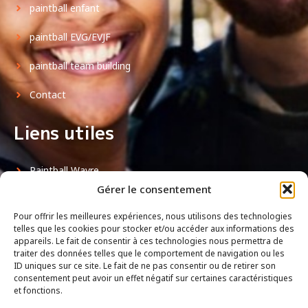
paintball enfant
paintball EVG/EVJF
paintball team building
Contact
Liens utiles
Paintball Wavre
Gérer le consentement
Paintball Bruxelles
Pour offrir les meilleures expériences, nous utilisons des technologies
FAQ
telles que les cookies pour stocker et/ou accéder aux informations des
appareils. Le fait de consentir à ces technologies nous permettra de
traiter des données telles que le comportement de navigation ou les
Horaires d'ouverture
ID uniques sur ce site. Le fait de ne pas consentir ou de retirer son
consentement peut avoir un effet négatif sur certaines caractéristiques
et fonctions.
Lundi au Dimanche : 10h00 – 20h00